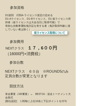
参加資格
D1規則 付則A-ライセンス規定の定める
D1-Aライセンス、D1-Bライセンス、D1-仮ライセンス所
持者（仮ライセンスは大会当日に取得可能）で
有効な自動車運転免許証を有する者（免許取得年齢に達
していない者は除く）
仮ライセンス取得について
参加費用
１７
，6００円
NEXTクラス
（16000円×消費税）​
参加台数
NEXTクラス ６０台 ※ROUND5のみ
定員台数が変更となります
競技方法
単走審査（3本審査）→ BEST16：追走トーナメント大
会形式
[順位認定] １戦毎に上位16名に下記ポイントを付与