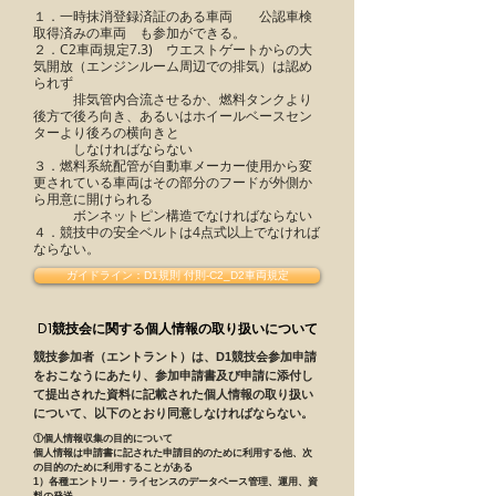
１．一時抹消登録済証のある車両 公認車検
取得済みの車両 も参加ができる。​
２．C2車両規定7.3) ウエストゲートからの大
気開放（エンジンルーム周辺での排気）は認め
られず​
排気管内合流させるか、燃料タンクより
後方で後ろ向き、あるいはホイールベースセン
ターより後ろの横向きと​
しなければならない​
３．燃料系統配管が自動車メーカー使用から変
更されている車両はその部分のフードが外側か
ら用意に開けられる​
ボンネットピン構造でなければならない​
４．競技中の安全ベルトは4点式以上でなければ
ならない。​
ガイドライン：D1規則 付則-C2_D2車両規定
D1競技会に関する個人情報の取り扱いについて
競技参加者（エントラント）は、D1競技会参加申請
をおこなうにあたり、参加申請書及び申請に添付し
て提出された資料に記載された個人情報の取り扱い
について、以下のとおり同意しなければならない。
①個人情報収集の目的について
個人情報は申請書に記された申請目的のために利用する他、次
の目的のために利用することがある
1）各種エントリー・ライセンスのデータベース管理、運用、資