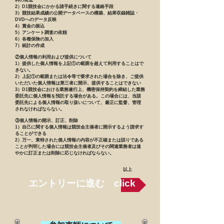
料の発送
​2）D1競技会にかかる諸手続きに関する連絡手段
3）競技結果成績の公開データベースの構築、結果収録雑誌・
DVDへのデータ反映
4）賞金の振込
5）アンケート調査の依頼
6）各種保険の加入
7）統計の作成
②個人情報の利用および提供について
1）提供した個人情報を上記①の範囲を超えて利用することはで
きない。
2）上記①の範囲または法令等で要求された場合を除き、ご提供
いただいた個人情報は第三者に開示、提供することはできない
​3）D1競技会における業務遂行上、機密保持契約を締結した業務
委託先に個人情報を預託する場合がある。この場合には、当該
委託先による個人情報の取り扱いについて、厳正に監督、管理
されなければならない。
③個人情報の開示、訂正、削除
1）自己に関する個人情報は競技会主催者に開示するよう請求す
ることができる
​2）万一、東特された個人情報の内容が不正確または誤りである
ことが判明した場合には競技会主催者及びその関連業務者は速
やかに訂正または削除に応じなければならない。
以上
エントリーに進む click