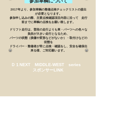
参加車輌について
2017年より、参加車輌の整備点検チェックリストの提出
が必要となります。
参加申し込みの際、主要点検確認項目内容に沿って 走行
前までに車輌の点検をお願
い致します。
ドリフト走行は、普段の走行よりも車・パーツへの色々な
負担が大きい走行となるため、
パーツの状態（損傷や変形などがないか）・取付けなどの
状態を
ドライバー・整備者が常に点検・確認をし、安全を確保出
来る様、ご対応願います。
Ｄ１NEXT MIDDLE-WEST series
スポンサーLINK
HPI
ユーロリサーチ
zenew
DUNLOP