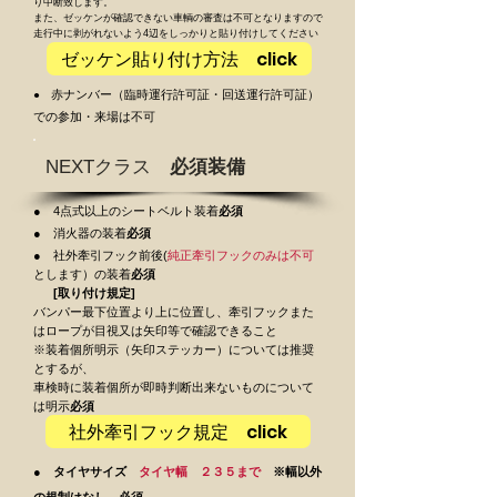
り中断致します。
また、ゼッケンが確認できない車輌の審査は不可となりますので
走行中に剥がれないよう4辺をしっかりと貼り付けしてください
ゼッケン貼り付け方法 click
赤ナンバー（臨時運行許可証・回送運行許可証）
●
での参加・来場は不可
NEXTクラス
必須装備
● 4点式以上のシートベルト装着
必須
● 消火器の装着
必須
● 社外牽引フック前後(
純正牽引フックのみは不可
とします）の装着
必須
[取り付け規定]
バンパー最下位置より上に位置し、牽引フックまた
はロープが目視又は矢印等で確認できること
※装着個所明示（矢印ステッカー）については推奨
とするが、
車検時に装着個所が即時判断出来ないものについて
は明示
必須
社外牽引フック規定 click
● タイヤサイズ
タイヤ幅 ２３５まで
※幅以外