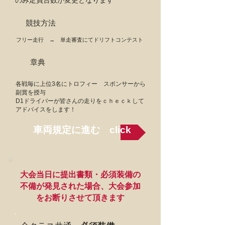
のみ定員台数が変更となります
競技方法
フリー走行 → 単走審査にてドリフトコンテスト
章典
各戦毎に上位3名にトロフィー スポンサーから
副賞を授与
D1ドライバーが皆さんの走りをｃｈｅｃｋして
アドバイスをします！
車両規定に進む click
​大会当日に提出書類・必須装備の
不備が発見された場合、大会参加
をお断りさせて頂きます