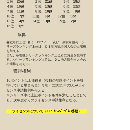
１位
25pt
２位
21pt
３位
18pt
４位
16pt
５位
13pt
６位
12pt
７位
11pt
８位
10pt
９位
8pt
10位
7pt
11位
6pt
12位
5pt
13位
4pt
14位
3pt
15位
2pt
16位
1pt
章典
各戦毎に上位3名にトロフィー 及び 副賞を授与 シ
リーズランキング上位は、Ｄ１地方戦全国大会の出場権
を与える。
また、各地区シリーズランキング上位者に賞金を授与す
る。
シリーズランキング上位は、Ｄ１地方戦全国大会の
出場権を与える。
​獲得権利
16ポイント以上獲得者（複数の地区ポイントを獲
得している場合も合計可能）に
2025年のD1-Aライ
センス申請権利を与える
※シリーズ中に上記ポイント条件を満たしたとして
も、
​次年度からのライセンス申請権利となる。
ライセンスについて（Ｄ１ﾎｰﾑﾍﾟｰｼﾞに移動）