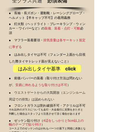
全クラス共通
必須装備
● 長袖・長ズボン・運動靴・レーシンググローブ・
ヘルメット【半キャップ不可】の着用義務
● 灯火類（ヘッドライト・ブレーキランプ・ウィン
カー・ワイパーなど）の
装備、装着・点灯・可動
必
須
● マフラー装着要項・
排気音量は各サーキット規定
に準ずる
● はみ出しタイヤは不可（フェンダー上面から目視
した際タイヤトレッド面が見えないこと）
はみ出しタイヤ基準 click
● 前後バンパーの装着（取り付け方法は問わない
が、
安易に外れるような取り付けは不
可
）
● ウエストゲートからの大気開放（エンジンルーム
周辺での排気）は認められない
● フロントガラスは割れ破損不可・アクリルは不可
それ以外のガラスについても走行・大会進行に支障をきたすと
判断した場合は
スタッフより注意させて頂く場合があります
● ゼッケン貼り付け（
4辺をしっかりと5cm以上の
幅のテープで貼り付け
）
コース上でのゼッケンのはがれもパーツの落下と同様に赤旗とな