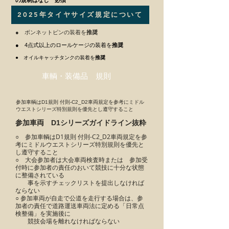
の規制はなし 必須
2025年タイヤサイズ規定について
● ボンネットピンの装着を
推奨
● 4点式以上のロールケージの装着を
推奨
● オイルキャッチタンクの装着を
推奨
車輌・装備品 規則
参加車輌はD1規則 付則-C2_D2車両規定を参考にミドル
ウエストシリーズ特別規則を優先とし遵守すること
参加車両 D1シリーズガイドライン抜粋
○ 参加車輌はD1規則 付則-C2_D2車両規定を参
考にミドルウエストシリーズ特別規則を優先と
し遵守すること​
○ 大会参加者は大会車両検査時または 参加受
付時に参加者の責任のおいて競技に十分な状態
に整備されている​
事を示すチェックリストを提出しなければ
ならない​
○ 参加車両が自走で公道を走行する場合は、参
加者の責任で道路運送車両法に定める「日常点
検整備」を実施後に​
競技会場を離れなければならない​