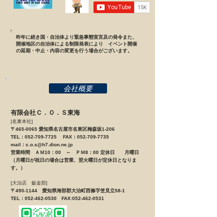
昨年に続き国・自治体より緊急事態宣言及の発令また、
開催地区の自治体による制限発表により イベント開催
の延期・中止・内容の変更を行う場合がございます。
会社概要
有限会社Ｃ．Ｏ．Ｓ東海
[名東本社]
〒465-0065 愛知県名古屋市名東区梅森坂1-206
TEL：052-709-7725 FAX：052-709-7735
mail：
c.o.s@h7.dion.ne.jp
営業時間 ＡＭ10：00 ～ ＰＭ8：00 定休日 月曜日
（月曜日が祝日の場合は営業、翌火曜日が定休日となりま
す。）
[大治店 鈑金部]
〒490-1144 愛知県海部郡大治町西條字笠見立58-1
TEL：052-462-0530 FAX:052-462-0531