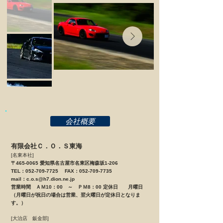
会社概要
有限会社Ｃ．Ｏ．Ｓ東海
[名東本社]
〒465-0065 愛知県名古屋市名東区梅森坂1-206
TEL：052-709-7725 FAX：052-709-7735
mail：
c.o.s@h7.dion.ne.jp
営業時間 ＡＭ10：00 ～ ＰＭ8：00 定休日 月曜日
（月曜日が祝日の場合は営業、翌火曜日が定休日となりま
す。）
[大治店 鈑金部]