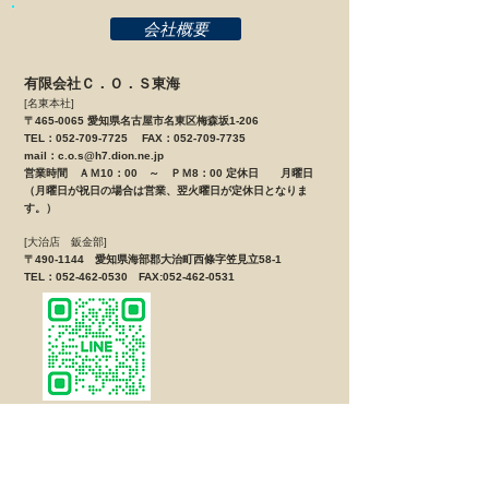
会社概要
有限会社Ｃ．Ｏ．Ｓ東海
[名東本社]
〒465-0065 愛知県名古屋市名東区梅森坂1-206
TEL：052-709-7725 FAX：052-709-7735
mail：
c.o.s@h7.dion.ne.jp
営業時間 ＡＭ10：00 ～ ＰＭ8：00 定休日 月曜日
（月曜日が祝日の場合は営業、翌火曜日が定休日となりま
す。）
[大治店 鈑金部]
〒490-1144 愛知県海部郡大治町西條字笠見立58-1
TEL：052-462-0530 FAX:052-462-0531