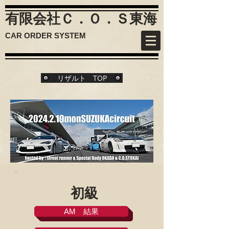
有限会社Ｃ．Ｏ．Ｓ
東海
CAR ORDER SYSTEM
リザルト TOP
初級
AM 結果