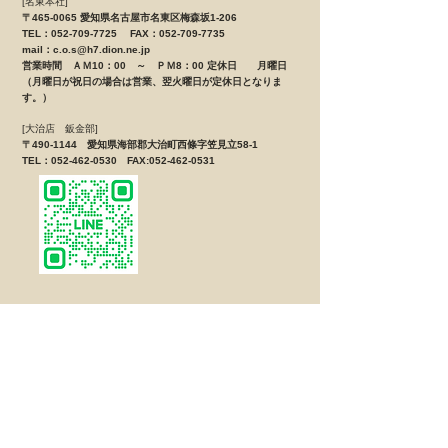
[名東本社]
〒465-0065 愛知県名古屋市名東区梅森坂1-206
TEL：052-709-7725 FAX：052-709-7735
mail：
c.o.s@h7.dion.ne.jp
営業時間 ＡＭ10：00 ～ ＰＭ8：00 定休日 月曜日
（月曜日が祝日の場合は営業、翌火曜日が定休日となりま
す。）
[大治店 鈑金部]
〒490-1144 愛知県海部郡大治町西條字笠見立58-1
TEL：052-462-0530 FAX:052-462-0531