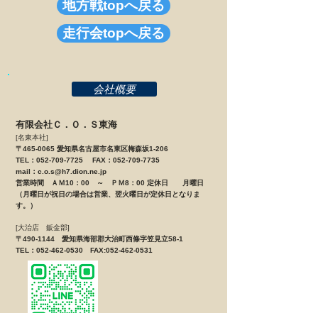
地方戦topへ戻る
走行会topへ戻る
会社概要
有限会社Ｃ．Ｏ．Ｓ東海
[名東本社]
〒465-0065 愛知県名古屋市名東区梅森坂1-206
TEL：052-709-7725 FAX：052-709-7735
mail：
c.o.s@h7.dion.ne.jp
営業時間 ＡＭ10：00 ～ ＰＭ8：00 定休日 月曜日
（月曜日が祝日の場合は営業、翌火曜日が定休日となりま
す。）
[大治店 鈑金部]
〒490-1144 愛知県海部郡大治町西條字笠見立58-1
TEL：052-462-0530 FAX:052-462-0531