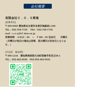
会社概要
有限会社Ｃ．Ｏ．Ｓ東海
[名東本社]
〒465-0065 愛知県名古屋市名東区梅森坂1-206
TEL：052-709-7725 FAX：052-709-7735
mail：
c.o.s@h7.dion.ne.jp
営業時間 ＡＭ10：00 ～ ＰＭ8：00 定休日 月曜日
（月曜日が祝日の場合は営業、翌火曜日が定休日となりま
す。）
[大治店 鈑金部]
〒490-1144 愛知県海部郡大治町西條字笠見立58-1
TEL：052-462-0530 FAX:052-462-0531