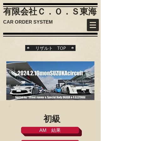
有限会社Ｃ．Ｏ．Ｓ
東海
CAR ORDER SYSTEM
リザルト TOP
初級
AM 結果