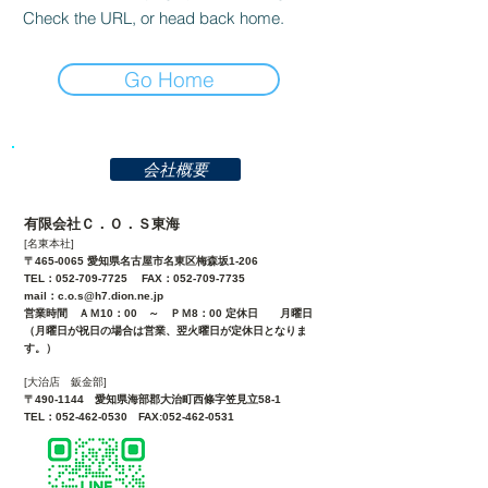
Check the URL, or head back home.
Go Home
会社概要
有限会社Ｃ．Ｏ．Ｓ東海
[名東本社]
〒465-0065 愛知県名古屋市名東区梅森坂1-206
TEL：052-709-7725 FAX：052-709-7735
mail：
c.o.s@h7.dion.ne.jp
営業時間 ＡＭ10：00 ～ ＰＭ8：00 定休日 月曜日
（月曜日が祝日の場合は営業、翌火曜日が定休日となりま
す。）
[大治店 鈑金部]
〒490-1144 愛知県海部郡大治町西條字笠見立58-1
TEL：052-462-0530 FAX:052-462-0531