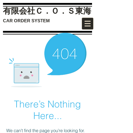
有限会社Ｃ．Ｏ．Ｓ
東海
CAR ORDER SYSTEM
There’s Nothing
Here...
We can’t find the page you’re looking for.