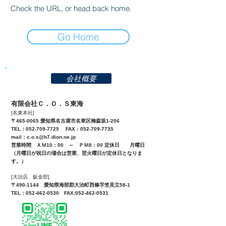
Check the URL, or head back home.
Go Home
会社概要
有限会社Ｃ．Ｏ．Ｓ東海
[名東本社]
〒465-0065 愛知県名古屋市名東区梅森坂1-206
TEL：052-709-7725 FAX：052-709-7735
mail：
c.o.s@h7.dion.ne.jp
営業時間 ＡＭ10：00 ～ ＰＭ8：00 定休日 月曜日
（月曜日が祝日の場合は営業、翌火曜日が定休日となりま
す。）
[大治店 鈑金部]
〒490-1144 愛知県海部郡大治町西條字笠見立58-1
TEL：052-462-0530 FAX:052-462-0531