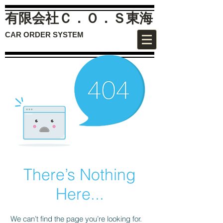
有限会社Ｃ．Ｏ．Ｓ
東海
CAR ORDER SYSTEM
There’s Nothing
Here...
We can’t find the page you’re looking for.